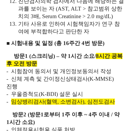
진단검사의학 검사에서 다음에 해당하는 결
과를 보이는 자
(AST, ALT > 참고범위 상한
치의 3배, Serum Creatinine > 2.0 mg/dL)
기타 사유로 인하여 시험책임자가 연구 참
여에 부적합하다고 판단한 자
■
시험내용 및 일정 (총 16주간 4번 방문)
방문1 (스크리닝) – 약 1시간 소요/
8시간 공복
후 오전 방문
-
시험참여 동의서 및 개인정보동의서 작성
- 신체 계측 및 간이정신상태검​사(K-MMSE)
진행
- 우울증척도(K-BDI) 설문 실시
-
임상병리검사(혈액, 소변검사), 심전도검사
방문2 (방문1로부터 1주 이후 ~ 4주 이내 /
약
1시간 소요)
-
인체적용시험용 식품 처방