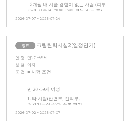
시술을 받은 분은 참여가 어렵습니다.
- 3개월 내 시술 경험이 없는 사람 (피부
- 최근 3개월 이내 전박부 피부관리**를
관련 시술 및 피부 관리 모두 없는 분)
받은 분은 참여가 어렵습니다.
2026-07-07 ~ 2026-07-24
-
3개월 내 시험 참여 이력 없는 사람
- 피부가 예민하다고 생각되는 분은
(안면, 전박, 건강기능식품 참여자
참여를 피해 주세요.
불가)
- 타 시험과 중복 참여 불가합니다.
크림탄력시험2(일정연기)
종료
(안면부 시험/건강기능식품 시험
■ 시술 관련 안내
참여자 불가능)
연 령
만20~59세
- 시술시간은 30~40분 소요
성 별
여자
- 피코프락셀 전박부 2부위에 시술이
예정입니다.
(마취 진행)
조 건
■ 시험
조건
진행되며, 마취 없이 시술받을 수
-
한쪽은 올리지오 시술(150샷)
, 나머지
있도록 강도를 낮춰 진행됩니다. (방문
한쪽은 미용기기 사용
으로 진행됩니다.
첫날만 시술 / 마취 X)
만 20
~59
세 여성
(Half-test)
- 본 시험은 시술(프락셀) 후 시험제품
- 매 방문 시
안면부에 가압(물리적
1. 타 시험(안면부, 전박부,
적용에 따른 효과를 확인하는
자극)이 진행
됩니다. (
가압 시 통증이
건강기능식품)과 중복 참여
시험이므로, 시술 후 처치(진정, 관리
동반될 수 있습니다.
)
불가능합니다.
등)는 진행하지 않습니다.
2026-07-02 ~ 2026-07-07
- 전류가 흐르는 시술이므로 내원 시
2. 본인 부주의(눈썹 문신, 속눈썹 펌,
- 센터 내 대기 시간 동안은 시술 전·후
금속 제거는 필수
입니다. (
몸
속에
눈썹 염색, 상처 등)로 인한 시험
모두 제품(스킨, 로션 등)을 바르지