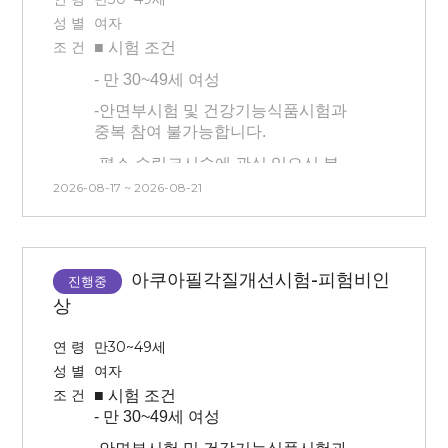
관련 시술 및 속눈썹 연장, 눈썹문신,
- 본 시험은 시술(물광주사) 후 시술
성 별
여자
피부 관리 모두 없는 분)
대비 시험제품 적용에 따른 효과를
조 건
■ 시험
조건
확인하는 시험이므로 시술 후 후 처지
-
만 30~49세 여성
(진정, 관리 등)을 진행하지 않습니다.
.
-
안면부시험 및 건강기능식품시험과
-
센터 내 대기 시간 동안은 시술 전/후
중복 참여 불가능합니다.
모두 제품(스킨, 로션x)을 바르지 않은
상태에서 대기가 진행됩니다.
-
평소 슈링크시술에 관심 있으신 분
-
시술 후 시술 부위에 붓기와 멍 등의
2026-08-17 ~ 2026-08-21
-
안면부(half)에 시술이 진행되며 마취
증상이 평균 7일~10일 정도 생길 수
후 시술 진행됩니다. (방문 첫날만
있고, 회복 기간은 개인에 따라 다를 수
시술/마취o) 마취시간 : 20분
있습니다.
(**안면부 좌우 중 시술 부위를 대상자
아쿠아필각질개선시험-피험비인
-
시술 후 해당 방문일에 미방문 시
진행중
본인이 선택할 수 없습니다.
중도탈락으로 처리되며, 시술비 청구
상
-
본 시험은 시술(슈링크) 후 시험제품
및 교통비 미제공 됩니다.
적용에 따른 효과를 확인하는
연 령
만30~49세
-
본 시험은 피부과 연계 시험으로 시간,
시험이므로 시술 후 후 처지(진정, 관리
성 별
여자
날짜 변경이 불가능합니다. 방문시간
등)을 진행하지 않습니다
조 건
■ 시험
조건
엄수 및 방문일 확인 후 신청해주시기
- 반쪽 시술 후 볼패임 있을 수
-
만 30~49세 여성
바랍니다
있습니다, (슈링크의 부작용 중 하나)
.