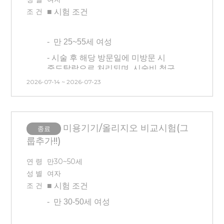
- 본 시험은 시간, 날짜 변경이
초상권 동의하시는 분(사진 보내시면
조 건
불가능합니다. 방문일 확인 후
■ 시험
조건
동의하는 것으로 간주)
신청해주시기 바랍니다.
-
만 25~55세 여성
- 시술 후 해당 방문일에 미방문 시
중도탈락으로 처리되며, 시술비 청구
및 교통비는 제공되지 않습니다.
2026-07-14 ~ 2026-07-23
- 타 시험과 중복 참여는 불가합니다.
(건강기능식품 시험 참여자 불가)
- 134-MT-26629(135-SI-26629)
미용기기/올리지오 비교시험(그
종료
시험과 동일한 제품으로 현재 안면부
룹추가!!)
프락셀을 진행 중인 분은 참여
가능합니다.
연 령
만30~50세
- 본 시험은 피부과 연계 시험으로 시간
성 별
여자
및 날짜 변경이 불가능합니다.
조 건
■ 시험
조건
방문시간을 엄수하시고, 방문일을 확인
후 신청해 주시기 바랍니다.
-
만 30-50세 여성
- 최근 3개월 이내 전박부 피부과