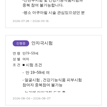
-
안면부시험 및 건강기능식품시험과
-
최근 3개월 이내 피부과 시술한 분은
/
치아 보철물이 있는 경우 개인에 따라
중복 참여 불가능합니다.
참여 어렵습니다.
시술 시 통증이 더 있으실 수 있습니다.
-
평소 아쿠아필 시술 관심있으셨던 분
(3개월 이내 피부과 시술하신 분의
(반쪽만 진행)
경우 기록해주시면 확인 후 참여
-추후 측정시 사용된 이미지 초상권
2026-07-28 ~ 2026-09-16
가능여부 전달드릴 수 있습니다.)
구매가 이루어질 수 있는 시험
-모공 노폐물(피지,각질)건조함 및
동의하는 자
피부결 저하를 고민하는 피험자
-
모든 내용을 읽어보시고 피부가
예민하다고 생각되는 분은
-
시험 방문 최소 3일 이내 인공눈물,
-
방문 당일 세안 없이 방문 가능하신 분
피해주세요!
안약 사용 불가합니다
안자극시험
(물세안도 x)
진행중
-
센터 내 대기 시간 동안은 시술 전/후
-
본 시험은 시술(아쿠아필) 후 시험제품
연 령
만19~59세
모두 제품(스킨, 로션x)을 바르지 않은
적용에 따른 효과를 확인하는
성 별
여자
상태에서 대기가 진행됩니다.
시험이므로 시술 후 후 처지(진정, 관리
조 건
■ 시험
조건
등)을 진행하지 않습니다.
-
시술 후 시술 부위에 붓기와 멍 등의
증상이 평균 7일~10일 정도 생길 수
-
만 19~59세 여
-
초상권이 포함되어있는 시험입니다
있고, 회복 기간은 개인에 따라 다를 수
(모집 시 셀카 보내주셔야 합니다 /
-
얼굴시험 , 건강기능식품 피부시험
있습니다.
선정시 추후 취소 불가합니다 )
참여자 중복참여 불가능
-
3개월 내 시술 경험이 없는 사람(피부
-
시험 방문 최소 3일 이내 인공눈물,
- 눈가에 아이크림 도포 후
관련 시술 및 속눈썹 연장, 눈썹문신,
안약 사용 불가합니다
측정가능하신 분
2026-08-06 ~ 2026-08-07
피부 관리 모두 없는 분)
-
방문 당일 선크림, 메이크업(펄이 있는
-
안과 전문의의 판단으로 각막 상태가