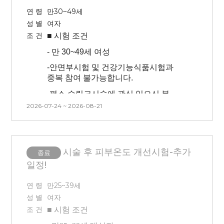
연 령
만30~49세
성 별
여자
조 건
■ 시험
조건
-
만 30~49세 여성
-
안면부시험 및 건강기능식품시험과
중복 참여 불가능합니다.
-
평소 슈링크시술에 관심 있으신 분
2026-07-24 ~ 2026-08-21
-
안면부(half)에 시술이 진행되며 마취
후 시술 진행됩니다. (방문 첫날만
시술/마취o) 마취시간 : 20분
(**안면부 좌우 중 시술 부위를 대상자
시술 후 피부온도 개선시험-추가
종료
본인이 선택할 수 없습니다.
일정!
-
본 시험은 시술(슈링크) 후 시험제품
적용에 따른 효과를 확인하는
연 령
만25~39세
시험이므로 시술 후 후 처지(진정, 관리
성 별
여자
등)을 진행하지 않습니다.
조 건
■ 시험
조건
-
치아 보철물이 있는 경우 개인에 따라