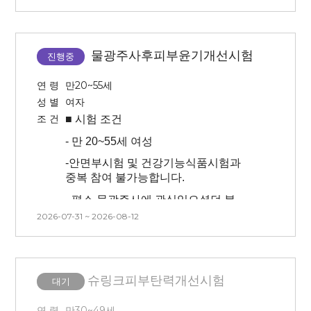
- 왼쪽 전박 8시간 지속 시험이 있어
시험입니다
예민하다고 생각되는 분은
센터에서 대기합니다.(점심 제공-
피해주세요!
- 시험 방문 최소 3일 이내 인공눈물,
외출불가)
안약 사용 불가합니다.
-
본 시험은 피부과 예약으로 인해 시간
8시간 대기하는 동안 물이 닿지
물광주사후피부윤기개선시험
, 날짜 변경이 불가능 합니다.
진행중
않도록 주의 부탁드립니다.(시술
-
3개월 내 시술 경험이 없는 사람(피부
다음날 진행)
관련 시술 및 속눈썹 연장, 눈썹문신,
연 령
만20~55세
피부 관리 모두 없는 분)
- 매 방문 시 측정 전 세안 후 (스킨,
성 별
여자
로션) 포함된 피부 제품을 바르지 않고
조 건
■ 시험
조건
대기가 진행됩니다.
-
만 20~55세 여성
-
본인 부주의(눈썹 문신, 속눈썹 펌,
-
안면부시험 및 건강기능식품시험과
눈썹 염색 등등)로 인한 시험 탈락의
중복 참여 불가능합니다.
경우 교통비 지급이 어렵습니다.
-
평소 물광주사에 관심있으셨던 분
-
시술 특성 상 붉어짐, 건조 및
2026-07-31 ~ 2026-08-12
-
안면부(한쪽 볼(랜덤))에 시술이
따가움이 동반될 수 있으며,
진행되며 마취 15분 진행 후 시술
회복과정에 각질이 다수 생길 수
진행됩니다. (마취크림 사용이
있습니다. 각질 발생 시 자연탈락이 될
어려우신 분은 피해주세요.)
수 있도록 해주세요. (각질 뜯거나,
슈링크피부탄력개선시험
대기
제거 X).
(**안면부 좌우 중 시술 부위를 대상자
본인이 선택할 수 없습니다.
- 3개월 내 시술 경험이 없는 사람(피부
연 령
만30~49세