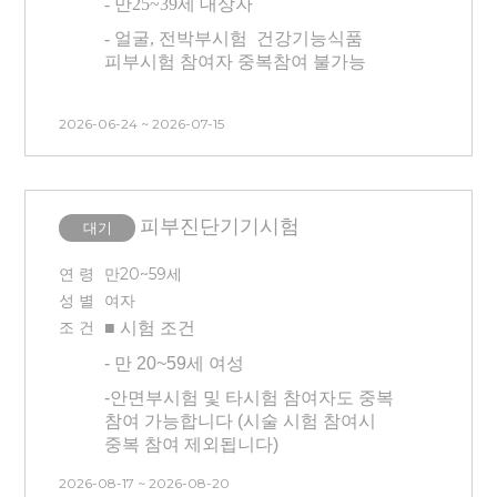
- 만25~39세 대상자
시술 시 통증이 더 있으실 수 있습니다.
- 얼굴, 전박부시험 건강기능식품
-
초상권이 포함되어있는 시험입니다
피부시험 참여자 중복참여 불가능
(모집 시 셀카 보내주셔야 합니다 /
선정시 추후 취소 불가합니다 ) :
- 평소 프락셀 시술 이해도가
내용에 B&A조건 확인 필수
2026-06-24 ~ 2026-07-15
있으셨거나, 궁금하셨거나 희망하시는
-
시험 방문 최소 3일 이내 인공눈물,
분
안약 사용 불가합니다
- 프락셀 진행 시 마취진행 없이 진행
-
센터 내 대기 시간 동안은 시술 전/후
하며, 강도는 낮춰 진행하며 시술의
피부진단기기시험
대기
모두 제품(스킨, 로션x)을 바르지 않은
이해도 있으신 분
※ 피부가
상태에서 대기가 진행됩니다.
예민하다고 생각되는 분은 피해주세요.
연 령
만20~59세
( 시술부위: 얼굴 (코 제외 양쪽 뺨 나비존) 및 전박부
-
시술 후 시술 부위에 붓기와 멍 등의
성 별
여자
증상이 평균 7일~10일 정도 생길 수
조 건
■ 시험
조건
있고, 회복 기간은 개인에 따라 다를 수
* 본 시험은 시술(프락셀) 후 시험제품
-
만 20~59세 여성
있습니다.
적용에 따른 효과를 확인하는 시험이므로
시술 후 후 처지(진정, 관리 등)을 진행하지
-
안면부시험 및 타시험 참여자도 중복
-
3개월 내 시술 경험이 없는 사람(피부
않습니다.
참여 가능합니다 (시술 시험 참여시
관련 시술 및 속눈썹 연장, 눈썹문신,
- 왼쪽 전박부에 상처 및 문신 없으신
중복 참여 제외됩니다)
피부 관리 모두 없는 분)
분
- 피부기기로 피부 측정하는
-
모든 내용을 읽어보시고 피부가
2026-08-17 ~ 2026-08-20