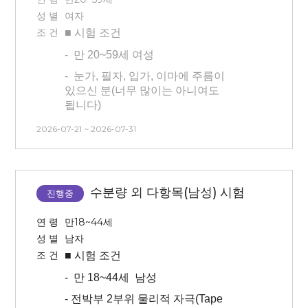
있음*
성 별
여자
-
1주
동안 구획
점 유지
조 건
■ 시험
조건
- 전박부 및 팔꿈치에 각질채취
-
만 20~59세 여성
진행예정
-
눈가, 필자, 입가, 이마에 주름이
-
한쪽 전박부
48시간 지속력 시험
있으신 분(너무 많이는 아니여도
있습니다(
48시간 동안 해당 부위 세정
됩니다)
불가 및 점 유지
)
- 3개월 내 시술 및 시험 참여 경험이
2026-07-21 ~ 2026-07-31
* 방문 3
일 전 인공눈물 & 안약 사용
없는 사람(피부 관련 시술 및 피부 관리
불가
모두 없는 분)
*
방문 당일
선크림
,
메이크업
(펄이
- 타 시험과 중복 참여 불가합니다
있는 아이섀도우)
사용 금지
,
세안 없이
수분량 외 다항목(남성) 시험
(안면부 시험/건강기능식품 시험
진행중
방문
바랍니다.
참여자 불가능).
*
방문 당일
겨드랑이 제모
,
연 령
만18~44세
- 본 시험은 시간, 날짜 변경이
나시
지참
바랍니다.
성 별
남자
불가능합니다. 방문일 확인 후 신청해
* 본인 부주의(시험부위 상처, 눈썹
조 건
■ 시험
조건
주시기 바랍니다.
문신, 속눈썹 펌, 눈썹 염색 등)로 인한
-
만 18~44세 남성
시험 탈락의 경우 교통비 지급이
어렵습니다.
- 전박부 2부위 물리적 자극(Tape