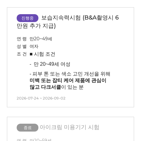
-
모든 내용을 읽어보시고 피부가
아이섀도우) 사용 금지, 세안 없이
정상인 자
예민하다고 생각되는 분은
방문바랍니다.
피해주세요!
-
안질환을 포함하는 급ㆍ만성
보습지속력시험 (B&A촬영시 6
-
3개월 내 시술 경험이 없는 사람(피부
진행중
신체질환이 없는 건강한 자
-
본 시험은 피부과 예약으로 인해 시간
관련 시술 및 속눈썹 연장, 눈썹문신,
만원 추가 지급)
, 날짜 변경이 불가능 합니다.
-
렌즈 안끼시는 분(시험 전 최소 1주일
피부 관리 모두 없는 분)
착용 금지)
연 령
만20~49세
-
모든 내용을 읽어보시고 피부가
성 별
여자
-
시험 당일 렌즈착용 및 눈화장 시
예민하다고 생각되는 분은
조 건
시험참여 불가(맨얼굴 방문)
■ 시험
조건
피해주세요!
-
전문의 참여 시험으로 시간, 날짜 변경
-
만 20~49세 여성
-
본 시험은 피부과 예약으로 인해 시간
불가능합니다. 방문일 확인 후
, 날짜 변경이 불가능 합니다.
- 피부 톤 또는 색소 고민 개선을 위해
신청해주시기 바랍니다.
미백 또는 잡티 케어 제품에 관심이
-
예민하신 분은 피해주세요
많고 다크서클
이 있는 분
- 시험 기간 동안
피부색에 영향을 줄
2026-07-24 ~ 2026-09-02
정도의
자외선 노출은 자제
(평가에
영향을 미치는 경우 교통비 없이 탈락
)
- 양쪽 전박부에 테이프로
물리적 자극
아이크림 미용기기 시험
(TS) 약 15~20회 진행합니다
종료
(
동전크기의 붉음증이 생길 수 있으니
예민하신 분들은 피해주세요)
*개인차
연 령
만20~59세