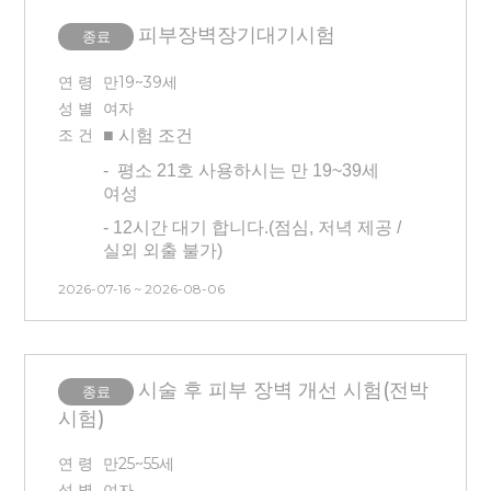
불가
* B&A 대상자 조건/
참여 시 3만원
피부장벽장기대기시험
종료
추가 지급
(평소 면도를 하는 사람,
5) B&A 진행 시 승무원 헤어스타일로
트러블 관찰 되는 분)
진행(헤어에 왁스 사용 가능하신 분)
연 령
만19~39세
1) 피어싱이 없으신 분
6)
초상권 동의
하시는 분- 셀카 조건:
성 별
여자
최근 3일 이내, 어플 미사용, 무보정,
2) 얼굴에 타투가 없는 분
조 건
■ 시험
조건
민낯(메이크업X), 자연광, 정면, 타투가
3) B&A 스튜디오 촬영 대상자 선정을
-
평소 21호 사용하시는
만 19~39세
있을 시 해당 부위 사진도 함께 첨부
위해 모집 시 셀카 보내주셔야 합니다.
여성
7) 얼굴, 팔꿈치, 겨드랑이에 눈에 띄는
(어플X, 필터X, 메이크업X, 자연광
- 12시간 대기 합니다.(점심, 저녁 제공 /
흉터/타투가 있으신 분은 제외
아래, 3일 이내 찍은 얼굴 정면이 잘
실외 외출 불가)
보이는 사진)
-
24시간 안면부 유지항목 있습니다. ★
2026-07-16 ~ 2026-08-06
세안 불가(1일 후 세안하지 않고
4) B&A 스튜디오 촬영 대상자로
방문)★
선정된 경우 추후 초상권 사용에도
동의한 것으로 간주됩니다.
- 3개월 내 시술 경험이 없는 사람(피부
관련 시술 및 피부 관리 모두 없는 분)
시술 후 피부 장벽 개선 시험(전박
**추후 취소 불가합니다.
종료
- 타 시험과 중복 참여 불가합니다.
시험)
5) 가발 착용 시 제거 후 진행
(안면부 시험/건강기능식품 피부 시험
6) 시험 기간 중 헤어스타일 변경X,
참여자 불가능)
연 령
만25~55세
속눈썹 시술 등 변경불가
- B&A:
성 별
여자