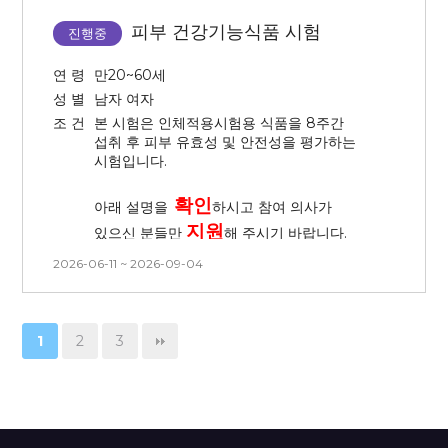
금속이 있을 경우 시술이 불가
하여
탈락의 경우 교통비 지급이
않은 상태로 대기가 진행됩니다.
탈락 처리
됩니다.)
어렵습니다.
피부 건강기능식품 시험
진행중
- 피부과 연계 진행으로 첫 방문 일정은
3. 3개월 내 시술 경험이 없는 사람
■ 시술 후 주의사항
연 령
만20~60세
시간 변경이 절대 불가합니다.
(피부 관련 시술 및 피부 관리 모두
성 별
남자 여자
없는 분)
- 본 시험은 전체 방문 일정의 시간 및
조 건
본 시험은 인체적용시험용 식품을 8주간
- 시술 특성상 붉어짐, 건조 및
날짜 변경이 불가능합니다. 방문일을
4. 본 시험은 시간, 날짜 변경이
섭취 후 피부 유효성 및 안전성을 평가하는
따가움이 동반될 수 있으며, 회복
확인 후 신청해주시기 바랍니다.
불가능합니다. 방문일 확인 후 신청해
시험입니다.
과정에서 각질이 다수 생길 수
주시기 바랍니다.
-
중도 탈락(취소) 시 시술 비용이
있습니다.
확인
청구
됩니다. (시험 시작 전 서약서를
아래 설명을
하시고 참여 의사가
- 각질 발생 시 자연 탈락될 수 있도록
작성합니다.)
지원
있으신 분들만
해 주시기 바랍니다.
해주시고, 각질을 뜯거나 물리적으로
※ 본 시험은 화장품의 효능 평가를 위한
2026-06-11 ~ 2026-09-04
인체적용시험으로, 시술 자체를 목적으로
제거하지 말아 주세요.
■
시험 참여
조건
진행되지 않습니다. 따라서 시술 후 별도의
1.
모든 방문마다
오전
방문,
채혈 및
- 시술 후 강한 자외선은 색소침착을
사후관리(애프터케어)는 제공되지
채뇨
가능한 자
유발할 수 있으므로 자외선 차단제를
않습니다. 신청 전 반드시 참고
1
2
3
꼼꼼히 도포해 주세요.
부탁드립니다.
2.
매 방문 마다 8시간 금식 가능한 자
- V2 전박 24시간 지속 시험이 있어
3.
평소 수분을 적게 섭취하는 자(남성:
시험을 진행하는 동안 물이 닿지
하루 1.7L 이하, 여성: 하루 1.6L 이하)
않도록 주의 부탁드립니다.
2
2
4.
BMI가
18.5
kg/m
~ 29.9
kg/m