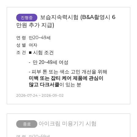
-
모든 내용을 읽어보시고 피부가
아이섀도우) 사용 금지, 세안 없이
정상인 자
예민하다고 생각되는 분은
방문바랍니다.
피해주세요!
-
안질환을 포함하는 급ㆍ만성
보습지속력시험 (B&A촬영시 6
-
3개월 내 시술 경험이 없는 사람(피부
진행중
신체질환이 없는 건강한 자
-
본 시험은 피부과 예약으로 인해 시간
관련 시술 및 속눈썹 연장, 눈썹문신,
만원 추가 지급)
, 날짜 변경이 불가능 합니다.
-
렌즈 안끼시는 분(시험 전 최소 1주일
피부 관리 모두 없는 분)
착용 금지)
연 령
만20~49세
-
모든 내용을 읽어보시고 피부가
성 별
여자
-
시험 당일 렌즈착용 및 눈화장 시
예민하다고 생각되는 분은
조 건
시험참여 불가(맨얼굴 방문)
■ 시험
조건
피해주세요!
-
전문의 참여 시험으로 시간, 날짜 변경
-
만 20~49세 여성
-
본 시험은 피부과 예약으로 인해 시간
불가능합니다. 방문일 확인 후
, 날짜 변경이 불가능 합니다.
- 피부 톤 또는 색소 고민 개선을 위해
신청해주시기 바랍니다.
미백 또는 잡티 케어 제품에 관심이
-
예민하신 분은 피해주세요
많고 다크서클
이 있는 분
- 시험 기간 동안
피부색에 영향을 줄
2026-07-24 ~ 2026-09-02
정도의
자외선 노출은 자제
(평가에
영향을 미치는 경우 교통비 없이 탈락
)
- 양쪽 전박부에 테이프로
물리적 자극
아이크림 미용기기 시험
(TS) 약 15~20회 진행합니다
종료
(
동전크기의 붉음증이 생길 수 있으니
예민하신 분들은 피해주세요)
*개인차
연 령
만20~59세