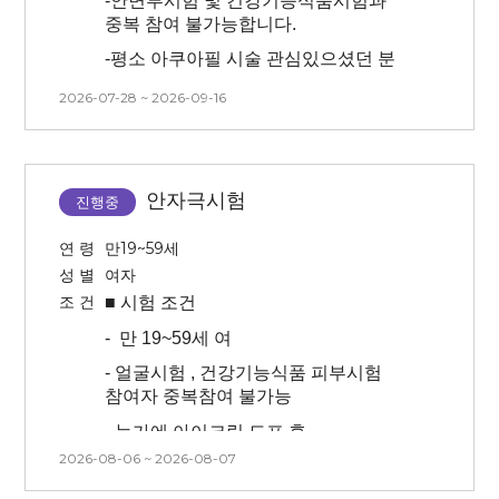
-
안면부시험 및 건강기능식품시험과
-
최근 3개월 이내 피부과 시술한 분은
/
치아 보철물이 있는 경우 개인에 따라
중복 참여 불가능합니다.
참여 어렵습니다.
시술 시 통증이 더 있으실 수 있습니다.
-
평소 아쿠아필 시술 관심있으셨던 분
(3개월 이내 피부과 시술하신 분의
(반쪽만 진행)
경우 기록해주시면 확인 후 참여
-추후 측정시 사용된 이미지 초상권
2026-07-28 ~ 2026-09-16
가능여부 전달드릴 수 있습니다.)
구매가 이루어질 수 있는 시험
-모공 노폐물(피지,각질)건조함 및
동의하는 자
피부결 저하를 고민하는 피험자
-
모든 내용을 읽어보시고 피부가
예민하다고 생각되는 분은
-
시험 방문 최소 3일 이내 인공눈물,
-
방문 당일 세안 없이 방문 가능하신 분
피해주세요!
안약 사용 불가합니다
안자극시험
(물세안도 x)
진행중
-
센터 내 대기 시간 동안은 시술 전/후
-
본 시험은 시술(아쿠아필) 후 시험제품
연 령
만19~59세
모두 제품(스킨, 로션x)을 바르지 않은
적용에 따른 효과를 확인하는
성 별
여자
상태에서 대기가 진행됩니다.
시험이므로 시술 후 후 처지(진정, 관리
조 건
■ 시험
조건
등)을 진행하지 않습니다.
-
시술 후 시술 부위에 붓기와 멍 등의
증상이 평균 7일~10일 정도 생길 수
-
만 19~59세 여
-
초상권이 포함되어있는 시험입니다
있고, 회복 기간은 개인에 따라 다를 수
(모집 시 셀카 보내주셔야 합니다 /
-
얼굴시험 , 건강기능식품 피부시험
있습니다.
선정시 추후 취소 불가합니다 )
참여자 중복참여 불가능
-
3개월 내 시술 경험이 없는 사람(피부
-
시험 방문 최소 3일 이내 인공눈물,
- 눈가에 아이크림 도포 후
관련 시술 및 속눈썹 연장, 눈썹문신,
안약 사용 불가합니다
측정가능하신 분
2026-08-06 ~ 2026-08-07
피부 관리 모두 없는 분)
-
방문 당일 선크림, 메이크업(펄이 있는
-
안과 전문의의 판단으로 각막 상태가