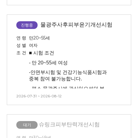
- 왼쪽 전박 8시간 지속 시험이 있어
시험입니다
예민하다고 생각되는 분은
센터에서 대기합니다.(점심 제공-
피해주세요!
- 시험 방문 최소 3일 이내 인공눈물,
외출불가)
안약 사용 불가합니다.
-
본 시험은 피부과 예약으로 인해 시간
8시간 대기하는 동안 물이 닿지
물광주사후피부윤기개선시험
, 날짜 변경이 불가능 합니다.
진행중
않도록 주의 부탁드립니다.(시술
-
3개월 내 시술 경험이 없는 사람(피부
다음날 진행)
관련 시술 및 속눈썹 연장, 눈썹문신,
연 령
만20~55세
피부 관리 모두 없는 분)
- 매 방문 시 측정 전 세안 후 (스킨,
성 별
여자
로션) 포함된 피부 제품을 바르지 않고
조 건
■ 시험
조건
대기가 진행됩니다.
-
만 20~55세 여성
-
본인 부주의(눈썹 문신, 속눈썹 펌,
-
안면부시험 및 건강기능식품시험과
눈썹 염색 등등)로 인한 시험 탈락의
중복 참여 불가능합니다.
경우 교통비 지급이 어렵습니다.
-
평소 물광주사에 관심있으셨던 분
-
시술 특성 상 붉어짐, 건조 및
2026-07-31 ~ 2026-08-12
-
안면부(한쪽 볼(랜덤))에 시술이
따가움이 동반될 수 있으며,
진행되며 마취 15분 진행 후 시술
회복과정에 각질이 다수 생길 수
진행됩니다. (마취크림 사용이
있습니다. 각질 발생 시 자연탈락이 될
어려우신 분은 피해주세요.)
수 있도록 해주세요. (각질 뜯거나,
슈링크피부탄력개선시험
대기
제거 X).
(**안면부 좌우 중 시술 부위를 대상자
본인이 선택할 수 없습니다.
- 3개월 내 시술 경험이 없는 사람(피부
연 령
만30~49세