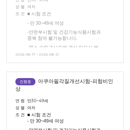
관련 시술 및 속눈썹 연장, 눈썹문신,
- 본 시험은 시술(물광주사) 후 시술
성 별
여자
피부 관리 모두 없는 분)
대비 시험제품 적용에 따른 효과를
조 건
■ 시험
조건
확인하는 시험이므로 시술 후 후 처지
-
만 30~49세 여성
(진정, 관리 등)을 진행하지 않습니다.
.
-
안면부시험 및 건강기능식품시험과
-
센터 내 대기 시간 동안은 시술 전/후
중복 참여 불가능합니다.
모두 제품(스킨, 로션x)을 바르지 않은
상태에서 대기가 진행됩니다.
-
평소 슈링크시술에 관심 있으신 분
-
시술 후 시술 부위에 붓기와 멍 등의
2026-08-17 ~ 2026-08-21
-
안면부(half)에 시술이 진행되며 마취
증상이 평균 7일~10일 정도 생길 수
후 시술 진행됩니다. (방문 첫날만
있고, 회복 기간은 개인에 따라 다를 수
시술/마취o) 마취시간 : 20분
있습니다.
(**안면부 좌우 중 시술 부위를 대상자
아쿠아필각질개선시험-피험비인
-
시술 후 해당 방문일에 미방문 시
진행중
본인이 선택할 수 없습니다.
중도탈락으로 처리되며, 시술비 청구
상
-
본 시험은 시술(슈링크) 후 시험제품
및 교통비 미제공 됩니다.
적용에 따른 효과를 확인하는
연 령
만30~49세
-
본 시험은 피부과 연계 시험으로 시간,
시험이므로 시술 후 후 처지(진정, 관리
성 별
여자
날짜 변경이 불가능합니다. 방문시간
등)을 진행하지 않습니다
조 건
■ 시험
조건
엄수 및 방문일 확인 후 신청해주시기
- 반쪽 시술 후 볼패임 있을 수
-
만 30~49세 여성
바랍니다
있습니다, (슈링크의 부작용 중 하나)
.