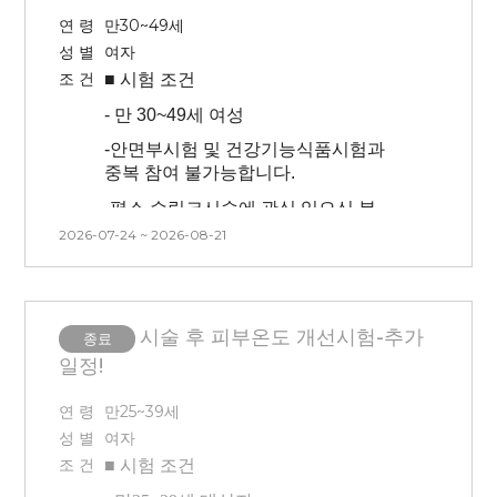
연 령
만30~49세
성 별
여자
조 건
■ 시험
조건
-
만 30~49세 여성
-
안면부시험 및 건강기능식품시험과
중복 참여 불가능합니다.
-
평소 슈링크시술에 관심 있으신 분
2026-07-24 ~ 2026-08-21
-
안면부(half)에 시술이 진행되며 마취
후 시술 진행됩니다. (방문 첫날만
시술/마취o) 마취시간 : 20분
(**안면부 좌우 중 시술 부위를 대상자
시술 후 피부온도 개선시험-추가
종료
본인이 선택할 수 없습니다.
일정!
-
본 시험은 시술(슈링크) 후 시험제품
적용에 따른 효과를 확인하는
연 령
만25~39세
시험이므로 시술 후 후 처지(진정, 관리
성 별
여자
등)을 진행하지 않습니다.
조 건
■ 시험
조건
-
치아 보철물이 있는 경우 개인에 따라