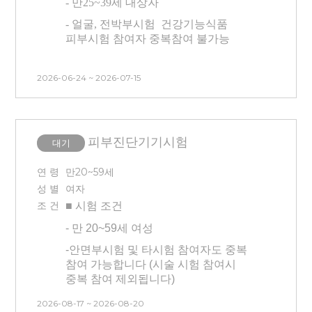
- 만25~39세 대상자
시술 시 통증이 더 있으실 수 있습니다.
- 얼굴, 전박부시험 건강기능식품
-
초상권이 포함되어있는 시험입니다
피부시험 참여자 중복참여 불가능
(모집 시 셀카 보내주셔야 합니다 /
선정시 추후 취소 불가합니다 ) :
- 평소 프락셀 시술 이해도가
내용에 B&A조건 확인 필수
2026-06-24 ~ 2026-07-15
있으셨거나, 궁금하셨거나 희망하시는
-
시험 방문 최소 3일 이내 인공눈물,
분
안약 사용 불가합니다
- 프락셀 진행 시 마취진행 없이 진행
-
센터 내 대기 시간 동안은 시술 전/후
하며, 강도는 낮춰 진행하며 시술의
피부진단기기시험
대기
모두 제품(스킨, 로션x)을 바르지 않은
이해도 있으신 분
※ 피부가
상태에서 대기가 진행됩니다.
예민하다고 생각되는 분은 피해주세요.
연 령
만20~59세
( 시술부위: 얼굴 (코 제외 양쪽 뺨 나비존) 및 전박부
-
시술 후 시술 부위에 붓기와 멍 등의
성 별
여자
증상이 평균 7일~10일 정도 생길 수
조 건
■ 시험
조건
있고, 회복 기간은 개인에 따라 다를 수
* 본 시험은 시술(프락셀) 후 시험제품
-
만 20~59세 여성
있습니다.
적용에 따른 효과를 확인하는 시험이므로
시술 후 후 처지(진정, 관리 등)을 진행하지
-
안면부시험 및 타시험 참여자도 중복
-
3개월 내 시술 경험이 없는 사람(피부
않습니다.
참여 가능합니다 (시술 시험 참여시
관련 시술 및 속눈썹 연장, 눈썹문신,
- 왼쪽 전박부에 상처 및 문신 없으신
중복 참여 제외됩니다)
피부 관리 모두 없는 분)
분
- 피부기기로 피부 측정하는
-
모든 내용을 읽어보시고 피부가
2026-08-17 ~ 2026-08-20