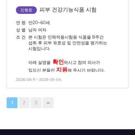
금속이 있을 경우 시술이 불가
하여
탈락의 경우 교통비 지급이
않은 상태로 대기가 진행됩니다.
탈락 처리
됩니다.)
어렵습니다.
피부 건강기능식품 시험
진행중
- 피부과 연계 진행으로 첫 방문 일정은
3. 3개월 내 시술 경험이 없는 사람
■ 시술 후 주의사항
연 령
만20~60세
시간 변경이 절대 불가합니다.
(피부 관련 시술 및 피부 관리 모두
성 별
남자 여자
없는 분)
- 본 시험은 전체 방문 일정의 시간 및
조 건
본 시험은 인체적용시험용 식품을 8주간
- 시술 특성상 붉어짐, 건조 및
날짜 변경이 불가능합니다. 방문일을
4. 본 시험은 시간, 날짜 변경이
섭취 후 피부 유효성 및 안전성을 평가하는
따가움이 동반될 수 있으며, 회복
확인 후 신청해주시기 바랍니다.
불가능합니다. 방문일 확인 후 신청해
시험입니다.
과정에서 각질이 다수 생길 수
주시기 바랍니다.
-
중도 탈락(취소) 시 시술 비용이
있습니다.
확인
청구
됩니다. (시험 시작 전 서약서를
아래 설명을
하시고 참여 의사가
- 각질 발생 시 자연 탈락될 수 있도록
작성합니다.)
지원
있으신 분들만
해 주시기 바랍니다.
해주시고, 각질을 뜯거나 물리적으로
※ 본 시험은 화장품의 효능 평가를 위한
2026-06-11 ~ 2026-09-04
인체적용시험으로, 시술 자체를 목적으로
제거하지 말아 주세요.
■
시험 참여
조건
진행되지 않습니다. 따라서 시술 후 별도의
1.
모든 방문마다
오전
방문,
채혈 및
- 시술 후 강한 자외선은 색소침착을
사후관리(애프터케어)는 제공되지
채뇨
가능한 자
유발할 수 있으므로 자외선 차단제를
않습니다. 신청 전 반드시 참고
1
2
3
꼼꼼히 도포해 주세요.
부탁드립니다.
2.
매 방문 마다 8시간 금식 가능한 자
- V2 전박 24시간 지속 시험이 있어
3.
평소 수분을 적게 섭취하는 자(남성:
시험을 진행하는 동안 물이 닿지
하루 1.7L 이하, 여성: 하루 1.6L 이하)
않도록 주의 부탁드립니다.
2
2
4.
BMI가
18.5
kg/m
~ 29.9
kg/m