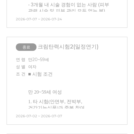
시술을 받은 분은 참여가 어렵습니다.
- 3개월 내 시술 경험이 없는 사람 (피부
- 최근 3개월 이내 전박부 피부관리**를
관련 시술 및 피부 관리 모두 없는 분)
받은 분은 참여가 어렵습니다.
2026-07-07 ~ 2026-07-24
-
3개월 내 시험 참여 이력 없는 사람
- 피부가 예민하다고 생각되는 분은
(안면, 전박, 건강기능식품 참여자
참여를 피해 주세요.
불가)
- 타 시험과 중복 참여 불가합니다.
크림탄력시험2(일정연기)
종료
(안면부 시험/건강기능식품 시험
■ 시술 관련 안내
참여자 불가능)
연 령
만20~59세
- 시술시간은 30~40분 소요
성 별
여자
- 피코프락셀 전박부 2부위에 시술이
예정입니다.
(마취 진행)
조 건
■ 시험
조건
진행되며, 마취 없이 시술받을 수
-
한쪽은 올리지오 시술(150샷)
, 나머지
있도록 강도를 낮춰 진행됩니다. (방문
한쪽은 미용기기 사용
으로 진행됩니다.
첫날만 시술 / 마취 X)
만 20
~59
세 여성
(Half-test)
- 본 시험은 시술(프락셀) 후 시험제품
- 매 방문 시
안면부에 가압(물리적
1. 타 시험(안면부, 전박부,
적용에 따른 효과를 확인하는
자극)이 진행
됩니다. (
가압 시 통증이
건강기능식품)과 중복 참여
시험이므로, 시술 후 처치(진정, 관리
동반될 수 있습니다.
)
불가능합니다.
등)는 진행하지 않습니다.
2026-07-02 ~ 2026-07-07
- 전류가 흐르는 시술이므로 내원 시
2. 본인 부주의(눈썹 문신, 속눈썹 펌,
- 센터 내 대기 시간 동안은 시술 전·후
금속 제거는 필수
입니다. (
몸
속에
눈썹 염색, 상처 등)로 인한 시험
모두 제품(스킨, 로션 등)을 바르지