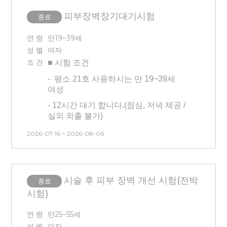
불가
* B&A 대상자 조건/
참여 시 3만원
피부장벽장기대기시험
종료
추가 지급
(평소 면도를 하는 사람,
5) B&A 진행 시 승무원 헤어스타일로
트러블 관찰 되는 분)
진행(헤어에 왁스 사용 가능하신 분)
연 령
만19~39세
1) 피어싱이 없으신 분
6)
초상권 동의
하시는 분- 셀카 조건:
성 별
여자
최근 3일 이내, 어플 미사용, 무보정,
2) 얼굴에 타투가 없는 분
조 건
■ 시험
조건
민낯(메이크업X), 자연광, 정면, 타투가
3) B&A 스튜디오 촬영 대상자 선정을
-
평소 21호 사용하시는
만 19~39세
있을 시 해당 부위 사진도 함께 첨부
위해 모집 시 셀카 보내주셔야 합니다.
여성
7) 얼굴, 팔꿈치, 겨드랑이에 눈에 띄는
(어플X, 필터X, 메이크업X, 자연광
- 12시간 대기 합니다.(점심, 저녁 제공 /
흉터/타투가 있으신 분은 제외
아래, 3일 이내 찍은 얼굴 정면이 잘
실외 외출 불가)
보이는 사진)
-
24시간 안면부 유지항목 있습니다. ★
2026-07-16 ~ 2026-08-06
세안 불가(1일 후 세안하지 않고
4) B&A 스튜디오 촬영 대상자로
방문)★
선정된 경우 추후 초상권 사용에도
동의한 것으로 간주됩니다.
- 3개월 내 시술 경험이 없는 사람(피부
관련 시술 및 피부 관리 모두 없는 분)
시술 후 피부 장벽 개선 시험(전박
**추후 취소 불가합니다.
종료
- 타 시험과 중복 참여 불가합니다.
시험)
5) 가발 착용 시 제거 후 진행
(안면부 시험/건강기능식품 피부 시험
6) 시험 기간 중 헤어스타일 변경X,
참여자 불가능)
연 령
만25~55세
속눈썹 시술 등 변경불가
- B&A:
성 별
여자