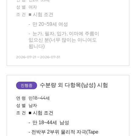
있음*
성 별
여자
-
1주
동안 구획
점 유지
조 건
■ 시험
조건
- 전박부 및 팔꿈치에 각질채취
-
만 20~59세 여성
진행예정
-
눈가, 필자, 입가, 이마에 주름이
-
한쪽 전박부
48시간 지속력 시험
있으신 분(너무 많이는 아니여도
있습니다(
48시간 동안 해당 부위 세정
됩니다)
불가 및 점 유지
)
- 3개월 내 시술 및 시험 참여 경험이
2026-07-21 ~ 2026-07-31
* 방문 3
일 전 인공눈물 & 안약 사용
없는 사람(피부 관련 시술 및 피부 관리
불가
모두 없는 분)
*
방문 당일
선크림
,
메이크업
(펄이
- 타 시험과 중복 참여 불가합니다
있는 아이섀도우)
사용 금지
,
세안 없이
수분량 외 다항목(남성) 시험
(안면부 시험/건강기능식품 시험
진행중
방문
바랍니다.
참여자 불가능).
*
방문 당일
겨드랑이 제모
,
연 령
만18~44세
- 본 시험은 시간, 날짜 변경이
나시
지참
바랍니다.
성 별
남자
불가능합니다. 방문일 확인 후 신청해
* 본인 부주의(시험부위 상처, 눈썹
조 건
■ 시험
조건
주시기 바랍니다.
문신, 속눈썹 펌, 눈썹 염색 등)로 인한
-
만 18~44세 남성
시험 탈락의 경우 교통비 지급이
어렵습니다.
- 전박부 2부위 물리적 자극(Tape