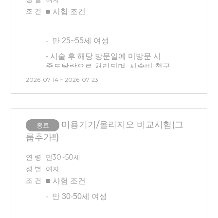
- 본 시험은 시간, 날짜 변경이
초상권 동의하시는 분(사진 보내시면
조 건
불가능합니다. 방문일 확인 후
■ 시험
조건
동의하는 것으로 간주)
신청해주시기 바랍니다.
-
만 25~55세 여성
- 시술 후 해당 방문일에 미방문 시
중도탈락으로 처리되며, 시술비 청구
및 교통비는 제공되지 않습니다.
2026-07-14 ~ 2026-07-23
- 타 시험과 중복 참여는 불가합니다.
(건강기능식품 시험 참여자 불가)
- 134-MT-26629(135-SI-26629)
미용기기/올리지오 비교시험(그
종료
시험과 동일한 제품으로 현재 안면부
룹추가!!)
프락셀을 진행 중인 분은 참여
가능합니다.
연 령
만30~50세
- 본 시험은 피부과 연계 시험으로 시간
성 별
여자
및 날짜 변경이 불가능합니다.
조 건
■ 시험
조건
방문시간을 엄수하시고, 방문일을 확인
후 신청해 주시기 바랍니다.
-
만 30-50세 여성
- 최근 3개월 이내 전박부 피부과