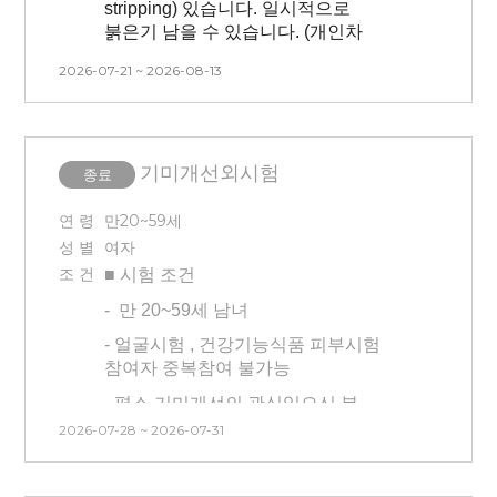
stripping) 있습니다.
일시적으로
* 3개월 내 시술 경험이 없는 사람(피부
붉은기 남을 수 있습니다. (개인차
관련 시술 및 피부 관리 모두 없는 분)
존재)
2026-07-21 ~ 2026-08-13
* 타 시험과 중복 참여 불가합니다
- 3개월이내 피부 시술 받으신 분은
(안면부 시험/건강기능식품 시험
참여 불가능합니다.(피부 관련 시술 및
참여자 불가능).
피부 관리 모두 없는 분)
* 본 시험은 시간, 날짜 변경이
기미개선외시험
- 타 시험(안면부, 전박부,
종료
불가능합니다. 방문일 확인 후 신청해
건강기능식품)과 중복 참여
주시기 바랍니다
불가능합니다.
연 령
만20~59세
* 교통비는 시험이 끝난 후 차주
성 별
여자
- 본인 부주의(눈썹 문신, 속눈썹 펌,
금요일에 입금됩니다.
조 건
■ 시험
조건
눈썹 염색 등)로 인한 시험 탈락의 경우
교통비 지급이 어렵습니다.
B&A 대상자 모집 조건 (B&A촬영 시
-
만 20~59세 남녀
6만원 추가!!)
(V1, V4, V5 B&A 촬영)
- 본 시험은 시간, 날짜 변경이
-
얼굴시험 , 건강기능식품 피부시험
불가능합니다. 방문일 확인 후 신청해
1) 피어싱이 없으신 분
참여자 중복참여 불가능
주시기 바랍니다
2) 가발 착용 시 제거 후 진행
-
평소 기미개선의 관심있으신 분
- 교통비는 시험이 끝난 후 차주
3) 시험 기간 중
헤어스타일 변경X,
2026-07-28 ~ 2026-07-31
- 3개월 내 시술 경험이 없는 사람(피부
금요일에 입금됩니다.
속눈썹 시술 등 변경불가
관련 시술 및 속눈썹 연장, 눈썹문신,
피부 관리 모두 없는 분)
4) 데콜테 위로 문신 있으신 분 참여