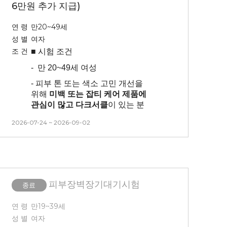
6만원 추가 지급)
- 본 시험은 시술(물광주사) 후 시술
대비 시험제품 적용에 따른 효과를
연 령
만20~49세
확인하는 시험이므로 시술 후 후
성 별
여자
처지(진정, 관리 등)을 진행하지
조 건
■ 시험
조건
않습니다.
.
-
만 20~49세 여성
-
센터 내 대기 시간 동안은 시술 전/
후 모두 제품(스킨, 로션x)을 바르지
- 피부 톤 또는 색소 고민 개선을
않은 상태에서 대기가 진행됩니다.
위해
미백 또는 잡티 케어 제품에
관심이 많고 다크서클
이 있는 분
-
시술 후 시술 부위에 붓기와 멍 등의
증상이 평균 7일~10일 정도 생길 수
- 시험 기간 동안
피부색에 영향을 줄
2026-07-24 ~ 2026-09-02
있고, 회복 기간은 개인에 따라 다를
정도의
자외선 노출은 자제
(평가에
수 있습니다.
영향을 미치는 경우 교통비 없이
탈락
)
-
시술 후 해당 방문일에 미방문 시
중도탈락으로 처리되며, 시술비
- 양쪽 전박부에 테이프로
물리적
청구 및 교통비 미제공 됩니다.
자극
(TS) 약 15~20회 진행합니다
피부장벽장기대기시험
종료
(
동전크기의 붉음증이 생길 수
-
본 시험은 피부과 연계 시험으로
있으니 예민하신 분들은
시간, 날짜 변경이 불가능합니다.
연 령
만19~39세
피해주세요)
*개인차 있음*
방문시간 엄수 및 방문일 확인 후
성 별
여자
-
1주
동안 구획
점 유지
신청해주시기 바랍니다