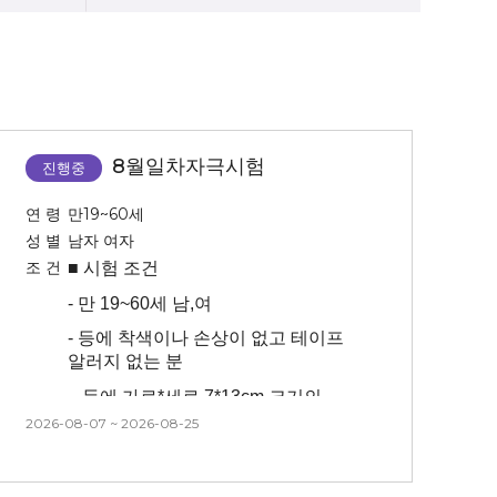
8월일차자극시험
진행중
연 령
만19~60세
성 별
남자 여자
조 건
■ 시험
조건
-
만 19~60세 남,여
-
등에 착색이나 손상이 없고 테이프
알러지 없는 분
-
등에 가로*세로 7*13cm 크기의
패치를 24시간 붙이고 있어야 함
2026-08-07 ~ 2026-08-25
(물에 닿으면 안됨) 2~3장> 떨어진
경우 교통비 지급 어려움