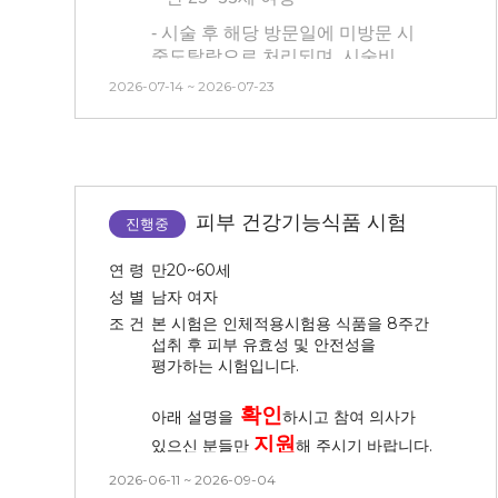
-
3개월 내 시술 경험이 없는 사람
- 시술 후 해당 방문일에 미방문 시
(피부 관련 시술 및 속눈썹 연장,
중도탈락으로 처리되며, 시술비
눈썹문신, 피부 관리 모두 없는 분)
청구 및 교통비는 제공되지
2026-07-14 ~ 2026-07-23
않습니다.
-
모든 내용을 읽어보시고 피부가
예민하다고 생각되는 분은
- 타 시험과 중복 참여는 불가합니다.
피해주세요!
(건강기능식품 시험 참여자 불가)
-
본 시험은 피부과 예약으로 인해
- 134-MT-26629(135-SI-26629)
시간 , 날짜 변경이 불가능 합니다.
시험과 동일한 제품으로 현재
피부 건강기능식품 시험
진행중
안면부 프락셀을 진행 중인 분은
참여 가능합니다.
연 령
만20~60세
성 별
남자 여자
- 본 시험은 피부과 연계 시험으로
시간 및 날짜 변경이 불가능합니다.
조 건
본 시험은 인체적용시험용 식품을 8주간
섭취 후 피부 유효성 및 안전성을
방문시간을 엄수하시고, 방문일을
평가하는 시험입니다.
확인 후 신청해 주시기 바랍니다.
- 최근 3개월 이내 전박부 피부과
확인
아래 설명을
하시고 참여 의사가
시술을 받은 분은 참여가
지원
있으신 분들만
해 주시기 바랍니다.
어렵습니다.
2026-06-11 ~ 2026-09-04
- 최근 3개월 이내 전박부 피부관리**
■
시험 참여
조건