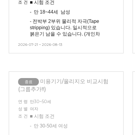
않습니다.
조 건
■ 시험
조건
-
초상권이 포함되어있는 시험입니다
-
만 18~44세 남성
(모집 시 셀카 보내주셔야 합니다 /
- 전박부 2부위 물리적 자극(Tape
선정시 추후 취소 불가합니다 )
stripping) 있습니다.
일시적으로
-
시험 방문 최소 3일 이내 인공눈물,
붉은기 남을 수 있습니다. (개인차
안약 사용 불가합니다
존재)
2026-07-21 ~ 2026-08-13
-
방문 당일 선크림, 메이크업(펄이
- 3개월이내 피부 시술 받으신 분은
있는 아이섀도우) 사용 금지, 세안
참여 불가능합니다.(피부 관련 시술
없이 방문바랍니다.
및 피부 관리 모두 없는 분)
-
3개월 내 시술 경험이 없는 사람
- 타 시험(안면부, 전박부,
(피부 관련 시술 및 속눈썹 연장,
건강기능식품)과 중복 참여
미용기기/올리지오 비교시험
종료
눈썹문신, 피부 관리 모두 없는 분)
불가능합니다.
(그룹추가!!)
-
모든 내용을 읽어보시고 피부가
- 본인 부주의(눈썹 문신, 속눈썹 펌,
예민하다고 생각되는 분은
눈썹 염색 등)로 인한 시험 탈락의
연 령
만30~50세
피해주세요!
경우 교통비 지급이 어렵습니다.
성 별
여자
-
본 시험은 피부과 예약으로 인해
조 건
■ 시험
조건
- 본 시험은 시간, 날짜 변경이
시간 , 날짜 변경이 불가능 합니다.
불가능합니다. 방문일 확인 후
-
만 30-50세 여성
신청해 주시기 바랍니다