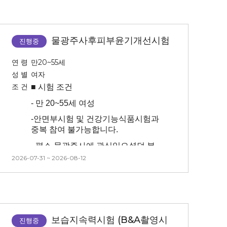
-
센터에서 패치 제거 후에는 가벼운
물샤워 가능(등에 바디워시, 샴푸
등의 세정제 닿으면 안됨)
물광주사후피부윤기개선시험
-
시험기간동안 땀, 열이 나는 활동은
진행중
지양해주세요
연 령
만20~55세
-
등이 가려워도 긁거나 패치 부착한
성 별
여자
부위에 상처 생기지 않도록
조 건
■ 시험
조건
유의해주세요
-
만 20~55세 여성
-
안면부시험 및 건강기능식품시험과
중복 참여 불가능합니다.
-
평소 물광주사에 관심있으셨던 분
2026-07-31 ~ 2026-08-12
-
안면부(한쪽 볼(랜덤))에 시술이
진행되며 마취 15분 진행 후 시술
진행됩니다. (마취크림 사용이
어려우신 분은 피해주세요.)
(**안면부 좌우 중 시술 부위를
보습지속력시험 (B&A촬영시
대상자 본인이 선택할 수 없습니다.
진행중