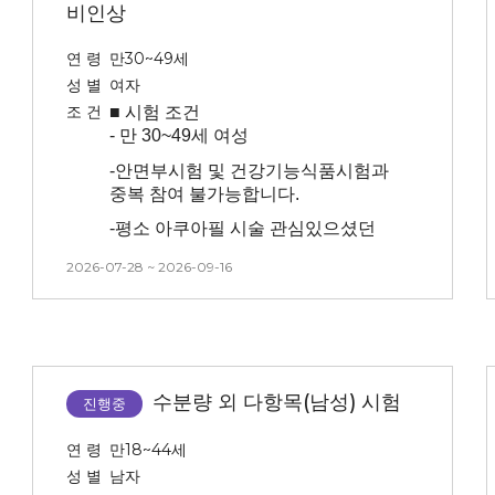
눈썹문신, 피부 관리 모두 없는 분)
비인상
연 령
만30~49세
성 별
여자
조 건
■ 시험
조건
-
만 30~49세 여성
-
안면부시험 및 건강기능식품시험과
중복 참여 불가능합니다.
-
평소 아쿠아필 시술 관심있으셨던
분 (반쪽만 진행)
2026-07-28 ~ 2026-09-16
-모공 노폐물(피지,각질)건조함 및
피부결 저하를 고민하는 피험자
-
방문 당일 세안 없이 방문 가능하신
분 (물세안도 x)
수분량 외 다항목(남성) 시험
-
본 시험은 시술(아쿠아필) 후
진행중
시험제품 적용에 따른 효과를
연 령
만18~44세
확인하는 시험이므로 시술 후 후
처지(진정, 관리 등)을 진행하지
성 별
남자