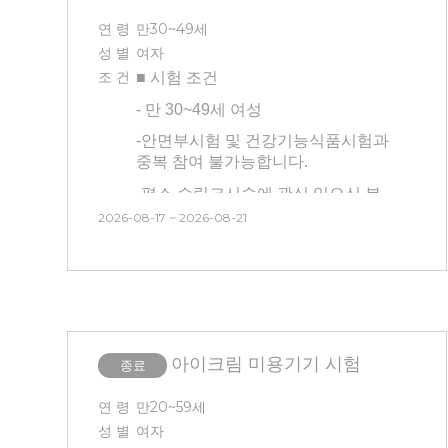
후 모두 제품(스킨, 로션x)을 바르지
않은 상태에서 대기가 진행됩니다.
연 령
만30~49세
-
방문 3일 전 부터 인공눈물 및 안약
사용 불가
성 별
여자
-
시술 후 시술 부위에 붓기와 멍 등의
증상이 평균 7일~10일 정도 생길 수
조 건
■ 시험
조건
-
3개월 내 시술 경험이 없는 사람
있고, 회복 기간은 개인에 따라 다를
(피부 관련 시술 및 속눈썹 연장,
-
만 30~49세 여성
수 있습니다.
눈썹문신, 피부 관리 모두 없는 분)
-
안면부시험 및 건강기능식품시험과
-
3개월 내 시술 경험이 없는 사람
립 제품을 유지해주신 동안
중복 참여 불가능합니다.
(피부 관련 시술 및 속눈썹 연장,
●과한 운동 및 땀이 나는 활동 불가
눈썹문신, 피부 관리 모두 없는 분)
-
평소 슈링크시술에 관심 있으신 분
2026-08-17 ~ 2026-08-21
●
장시간 외출 및 햇빛 노출 지양
-
모든 내용을 읽어보시고 피부가
-
안면부(half)에 시술이 진행되며
예민하다고 생각되는 분은
마취 후 시술 진행됩니다. (방문
●
타제품 덧바르기 불가
피해주세요!
첫날만 시술/마취o) 마취시간 :
●
아이브로우, 아이라이너, 타
20분
-
본 시험은 피부과 예약으로 인해
립제품 등 색조화장 불가
시간 , 날짜 변경이 불가능 합니다.
(**안면부 좌우 중 시술 부위를
대상자 본인이 선택할 수 없습니다.
아이크림 미용기기 시험
종료
-
본 시험은 시술(슈링크) 후
시험제품 적용에 따른 효과를
연 령
만20~59세
확인하는 시험이므로 시술 후 후
성 별
여자
처지(진정, 관리 등)을 진행하지