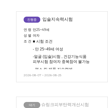
첫날만 시술/마취o) 마취시간 : 20분
(**안면부 좌우 중 시술 부위를
대상자 본인이 선택할 수 없습니다.
입술지속력시험
진행중
-
본 시험은 시술(슈링크) 후
시험제품 적용에 따른 효과를
연 령
만25~49세
확인하는 시험이므로 시술 후 후
성 별
여자
처지(진정, 관리 등)을 진행하지
조 건
■ 시험
조건
않습니다.
-
만 25~49세 여성
-
치아 보철물이 있는 경우 개인에
따라 시술 시 통증이 더 있으실 수
-
얼굴 (입술)시험 , 건강기능식품
있습니다.
피부시험 참여자 중복참여 불가능
-
초상권이 포함되어있는 시험입니다
-
평소 립 제품 지속력에
(모집 시 셀카 보내주셔야 합니다 /
관심있으셨던 분
2026-08-07 ~ 2026-08-25
선정시 추후 취소 불가합니다 ) :
-
립 지속력 평가를 위해
내용에 B&A조건 확인 필수
장내대기있는 시험입니다 ※ 첫
-
시험 방문 최소 3일 이내 인공눈물,
날만 점심 제공합니다.
안약 사용 불가합니다
-
안면부 24시간 세정 불가합니다
-
센터 내 대기 시간 동안은 시술 전/
슈링크피부탄력개선시험
대기
-
첫 방 문 기준 24시간 양치 불가