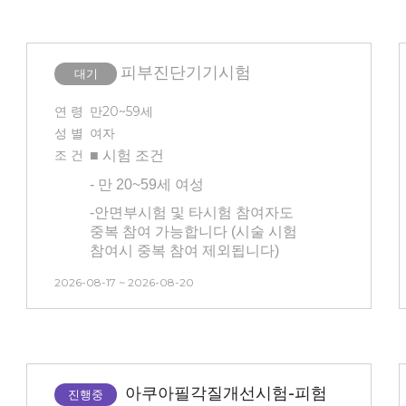
없으신 분)
-
상완부 물리적자극
진행시험입니다(붉은증상 생길 수
피부진단기기시험
있으니 예민하신 분은 피해주세요!)
대기
-
3개월 내 시술 경험이 없는 사람
연 령
만20~59세
(피부 관련 시술 및 속눈썹 연장,
성 별
여자
눈썹문신, 피부 관리 모두 없는 분)
조 건
■ 시험
조건
-
만 20~59세 여성
-
안면부시험 및 타시험 참여자도
중복 참여 가능합니다 (시술 시험
참여시 중복 참여 제외됩니다)
- 피부기기로 피부 측정하는
2026-08-17 ~ 2026-08-20
시험입니다
- 시험 방문 최소 3일 이내 인공눈물,
안약 사용 불가합니다.
-
3개월 내 시술 경험이 없는 사람
아쿠아필각질개선시험-피험
(피부 관련 시술 및 속눈썹 연장,
진행중