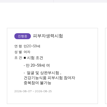
피부자생력시험
진행중
연 령
만20~59세
성 별
여자
조 건
■ 시험
조건
-
만 20~59세 여
-
얼굴 및 상완부시험 ,
건강기능식품 피부시험 참여자
중복참여 불가능
-
피부 자생력이 궁금하셨던 분
2026-08-07 ~ 2026-08-25
-
상완부 자외선 조사 진행
시험입니다( 해당 부위 상처 및 자국