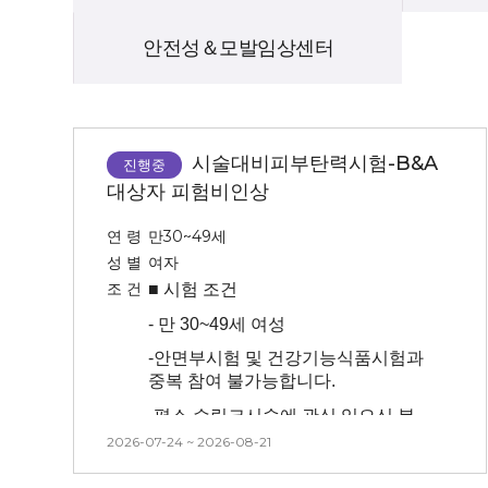
안전성＆모발임상센터
시술대비피부탄력시험-B&A
진행중
대상자 피험비인상
연 령
만30~49세
성 별
여자
조 건
■ 시험
조건
-
만 30~49세 여성
-
안면부시험 및 건강기능식품시험과
중복 참여 불가능합니다.
-
평소 슈링크시술에 관심 있으신 분
2026-07-24 ~ 2026-08-21
-
안면부(half)에 시술이 진행되며
마취 후 시술 진행됩니다. (방문