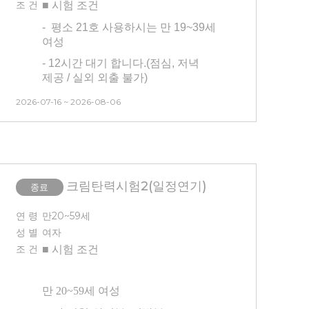
조 건
■ 시험
조건
- 전박부 및 팔꿈치에 각질채취
-
최근 3개월 이내 피부과 시술한
-
평소 21호 사용하시는
만 19~39세
진행예정
분은 참여 어렵습니다.
여성
-
한쪽 전박부
48시간 지속력 시험
(3개월 이내 피부과 시술하신 분의
- 12시간 대기 합니다.(점심, 저녁
있습니다(
48시간 동안 해당 부위
경우 기록해주시면 확인 후 참여
제공 / 실외 외출 불가)
세정 불가 및 점 유지
)
가능여부 전달드릴 수 있습니다.)
-
24시간 안면부 유지항목 있습니다.
* 방문 3
일 전 인공눈물 & 안약 사용
2026-07-16 ~ 2026-08-06
-
모든 내용을 읽어보시고 피부가
★세안 불가(1일 후 세안하지 않고
불가
예민하다고 생각되는 분은
방문)★
피해주세요!
*
방문 당일
선크림
,
메이크업
(펄이
- 3개월 내 시술 경험이 없는 사람
있는 아이섀도우)
사용 금지
,
세안
(피부 관련 시술 및 피부 관리 모두
없이 방문
바랍니다.
없는 분)
*
방문 당일
겨드랑이 제모
,
크림탄력시험2(일정연기)
종료
- 타 시험과 중복 참여 불가합니다.
나시
지참
바랍니다.
(안면부 시험/건강기능식품 피부
연 령
만20~59세
* 본인 부주의(시험부위 상처, 눈썹
시험 참여자 불가능)
성 별
여자
문신, 속눈썹 펌, 눈썹 염색 등)로
- 본 시험은 시간, 날짜 변경이
인한 시험 탈락의 경우 교통비
조 건
■ 시험
조건
불가능합니다. 방문일 확인 후
지급이 어렵습니다.
신청해주시기 바랍니다.
* 3개월 내 시술 경험이 없는 사람
만 20
~59
세 여성
(피부 관련 시술 및 피부 관리 모두