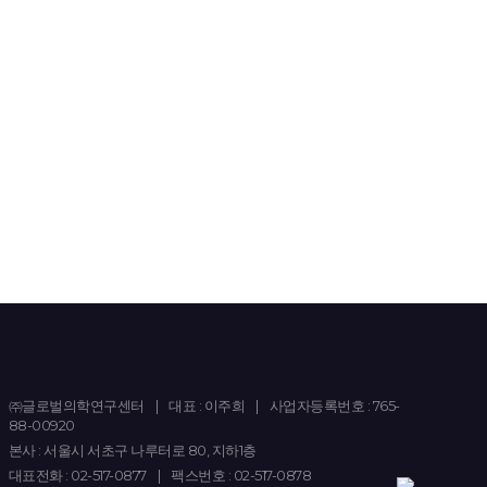
불가
5) B&A 진행 시 승무원
헤어스타일로 진행(헤어에 왁스
사용 가능하신 분)
6)
초상권 동의
하시는 분- 셀카 조건:
최근 3일 이내, 어플 미사용, 무보정,
민낯(메이크업X), 자연광, 정면,
타투가 있을 시 해당 부위 사진도
함께 첨부
7) 얼굴, 팔꿈치, 겨드랑이에 눈에
띄는 흉터/타투가 있으신 분은 제외
㈜글로벌의학연구센터
|
대표 : 이주희
|
사업자등록번호 : 765-
88-00920
본사 : 서울시 서초구 나루터로 80, 지하1층
대표전화 : 02-517-0877
|
팩스번호 : 02-517-0878