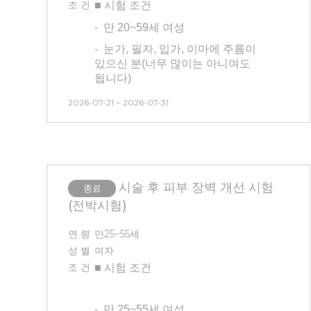
조 건
■ 시험
조건
않습니다
-
만 20~59세 여성
- 반쪽 시술 후 볼패임 있을 수
있습니다, (슈링크의 부작용 중
-
눈가, 필자, 입가, 이마에 주름이
하나)
. /
치아 보철물이 있는 경우
있으신 분(너무 많이는 아니여도
개인에 따라 시술 시 통증이 더
됩니다)
있으실 수 있습니다.
- 3개월 내 시술 및 시험 참여 경험이
2026-07-21 ~ 2026-07-31
없는 사람(피부 관련 시술 및 피부
-추후 측정시 사용된 이미지 초상권
관리 모두 없는 분)
구매가 이루어질 수 있는 시험
동의하는 자
- 타 시험과 중복 참여 불가합니다
(안면부 시험/건강기능식품 시험
-
시험 방문 최소 3일 이내 인공눈물,
참여자 불가능).
시술 후 피부 장벽 개선 시험
안약 사용 불가합니다
종료
- 본 시험은 시간, 날짜 변경이
(전박시험)
-
센터 내 대기 시간 동안은 시술 전/
불가능합니다. 방문일 확인 후
후 모두 제품(스킨, 로션x)을 바르지
신청해 주시기 바랍니다.
연 령
만25~55세
않은 상태에서 대기가 진행됩니다.
성 별
여자
-
시술 후 시술 부위에 붓기와 멍 등의
조 건
■ 시험
조건
증상이 평균 7일~10일 정도 생길 수
있고, 회복 기간은 개인에 따라 다를
수 있습니다.
-
만 25~55세 여성