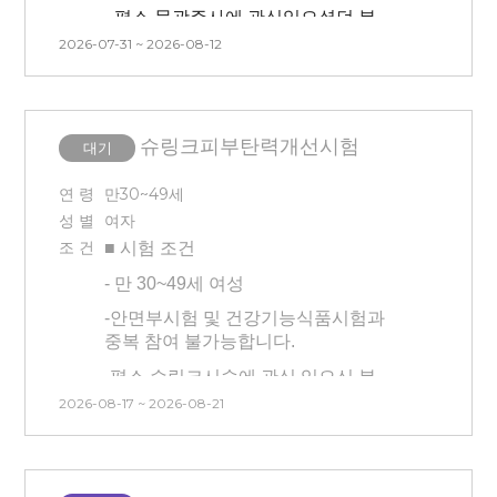
-
평소 물광주사에 관심있으셨던 분
2026-07-31 ~ 2026-08-12
-
안면부(한쪽 볼(랜덤))에 시술이
진행되며 마취 15분 진행 후 시술
진행됩니다. (마취크림 사용이
어려우신 분은 피해주세요.)
슈링크피부탄력개선시험
대기
(**안면부 좌우 중 시술 부위를 대상자
본인이 선택할 수 없습니다.
연 령
만30~49세
- 본 시험은 시술(물광주사) 후 시술
성 별
여자
대비 시험제품 적용에 따른 효과를
조 건
■ 시험
조건
확인하는 시험이므로 시술 후 후 처지
-
만 30~49세 여성
(진정, 관리 등)을 진행하지 않습니다.
.
-
안면부시험 및 건강기능식품시험과
-
센터 내 대기 시간 동안은 시술 전/후
중복 참여 불가능합니다.
모두 제품(스킨, 로션x)을 바르지 않은
상태에서 대기가 진행됩니다.
-
평소 슈링크시술에 관심 있으신 분
-
시술 후 시술 부위에 붓기와 멍 등의
2026-08-17 ~ 2026-08-21
-
안면부(half)에 시술이 진행되며 마취
증상이 평균 7일~10일 정도 생길 수
후 시술 진행됩니다. (방문 첫날만
있고, 회복 기간은 개인에 따라 다를 수
시술/마취o) 마취시간 : 20분
있습니다.
(**안면부 좌우 중 시술 부위를 대상자