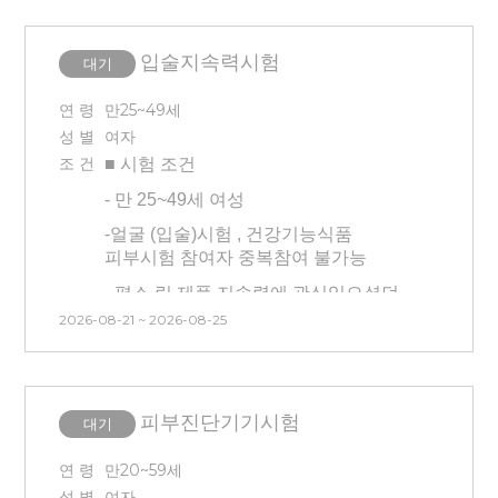
교통비 지급 어려움
예민하다고 생각되는 분은
피해주세요!
-
센터에서 패치 제거 후에는 가벼운
입술지속력시험
물샤워 가능(등에 바디워시, 샴푸 등의
대기
-
본 시험은 피부과 예약으로 인해 시간
세정제 닿으면 안됨)
, 날짜 변경이 불가능 합니다.
연 령
만25~49세
-
시험기간동안 땀, 열이 나는 활동은
성 별
여자
지양해주세요
조 건
■ 시험
조건
-
등이 가려워도 긁거나 패치 부착한
-
만 25~49세 여성
부위에 상처 생기지 않도록
유의해주세요
-
얼굴 (입술)시험 , 건강기능식품
피부시험 참여자 중복참여 불가능
-
평소 립 제품 지속력에 관심있으셨던
분
2026-08-21 ~ 2026-08-25
-
립 지속력 평가를 위해 장내대기있는
시험입니다 ※ 첫 날만 점심
제공합니다.
피부진단기기시험
대기
-
안면부 24시간 세정 불가합니다
-
첫 방 문 기준 24시간 양치 불가
연 령
만20~59세
성 별
여자