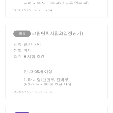
- 최근 3개월 이내 전박부 피부관리**를
관련 시술 및 피부 관리 모두 없는 분)
받은 분은 참여가 어렵습니다.
2026-07-07 ~ 2026-07-24
-
3개월 내 시험 참여 이력 없는 사람
- 피부가 예민하다고 생각되는 분은
(안면, 전박, 건강기능식품 참여자
참여를 피해 주세요.
불가)
- 타 시험과 중복 참여 불가합니다.
크림탄력시험2(일정연기)
종료
(안면부 시험/건강기능식품 시험
■ 시술 관련 안내
참여자 불가능)
연 령
만20~59세
- 시술시간은 30~40분 소요
성 별
여자
- 피코프락셀 전박부 2부위에 시술이
예정입니다.
(마취 진행)
조 건
■ 시험
조건
진행되며, 마취 없이 시술받을 수
-
한쪽은 올리지오 시술(150샷)
, 나머지
있도록 강도를 낮춰 진행됩니다. (방문
한쪽은 미용기기 사용
으로 진행됩니다.
첫날만 시술 / 마취 X)
만 20
~59
세 여성
(Half-test)
- 본 시험은 시술(프락셀) 후 시험제품
- 매 방문 시
안면부에 가압(물리적
1. 타 시험(안면부, 전박부,
적용에 따른 효과를 확인하는
자극)이 진행
됩니다. (
가압 시 통증이
건강기능식품)과 중복 참여
시험이므로, 시술 후 처치(진정, 관리
동반될 수 있습니다.
)
불가능합니다.
등)는 진행하지 않습니다.
2026-07-02 ~ 2026-07-07
- 전류가 흐르는 시술이므로 내원 시
2. 본인 부주의(눈썹 문신, 속눈썹 펌,
- 센터 내 대기 시간 동안은 시술 전·후
금속 제거는 필수
입니다. (
몸
속에
눈썹 염색, 상처 등)로 인한 시험
모두 제품(스킨, 로션 등)을 바르지
금속이 있을 경우 시술이 불가
하여
탈락의 경우 교통비 지급이
않은 상태로 대기가 진행됩니다.