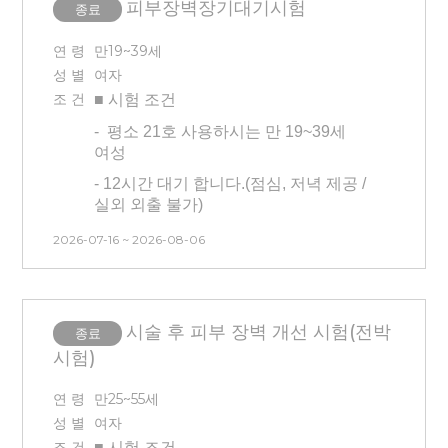
피부장벽장기대기시험
- 타 시험(안면부, 전박부,
종료
불가능합니다. 방문일 확인 후 신청해
건강기능식품)과 중복 참여
주시기 바랍니다
불가능합니다.
연 령
만19~39세
* 교통비는 시험이 끝난 후 차주
성 별
여자
- 본인 부주의(눈썹 문신, 속눈썹 펌,
금요일에 입금됩니다.
조 건
■ 시험
조건
눈썹 염색 등)로 인한 시험 탈락의 경우
교통비 지급이 어렵습니다.
B&A 대상자 모집 조건 (B&A촬영 시
-
평소 21호 사용하시는
만 19~39세
6만원 추가!!)
(V1, V4, V5 B&A 촬영)
여성
- 본 시험은 시간, 날짜 변경이
불가능합니다. 방문일 확인 후 신청해
1) 피어싱이 없으신 분
- 12시간 대기 합니다.(점심, 저녁 제공 /
주시기 바랍니다
실외 외출 불가)
2) 가발 착용 시 제거 후 진행
-
24시간 안면부 유지항목 있습니다. ★
- 교통비는 시험이 끝난 후 차주
3) 시험 기간 중
헤어스타일 변경X,
2026-07-16 ~ 2026-08-06
세안 불가(1일 후 세안하지 않고
금요일에 입금됩니다.
속눈썹 시술 등 변경불가
방문)★
4) 데콜테 위로 문신 있으신 분 참여
- 3개월 내 시술 경험이 없는 사람(피부
불가
* B&A 대상자 조건/
참여 시 3만원
관련 시술 및 피부 관리 모두 없는 분)
시술 후 피부 장벽 개선 시험(전박
종료
추가 지급
(평소 면도를 하는 사람,
5) B&A 진행 시 승무원 헤어스타일로
- 타 시험과 중복 참여 불가합니다.
시험)
트러블 관찰 되는 분)
진행(헤어에 왁스 사용 가능하신 분)
(안면부 시험/건강기능식품 피부 시험
1) 피어싱이 없으신 분
참여자 불가능)
6)
초상권 동의
하시는 분- 셀카 조건:
연 령
만25~55세
최근 3일 이내, 어플 미사용, 무보정,
2) 얼굴에 타투가 없는 분
성 별
여자
- 본 시험은 시간, 날짜 변경이
민낯(메이크업X), 자연광, 정면, 타투가
조 건
불가능합니다. 방문일 확인 후
■ 시험
조건