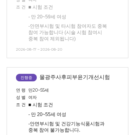
-
방문 3일 전 부터 인공눈물 및 안약
조 건
■ 시험
조건
사용 불가
-
만 20~59세 여성
-
3개월 내 시술 경험이 없는 사람(피부
관련 시술 및 속눈썹 연장, 눈썹문신,
-
안면부시험 및 타시험 참여자도 중복
피부 관리 모두 없는 분)
참여 가능합니다 (시술 시험 참여시
중복 참여 제외됩니다)
립 제품을 유지해주신 동안
- 피부기기로 피부 측정하는
●과한 운동 및 땀이 나는 활동 불가
2026-08-17 ~ 2026-08-20
시험입니다
●
장시간 외출 및 햇빛 노출 지양
- 시험 방문 최소 3일 이내 인공눈물,
●
타제품 덧바르기 불가
안약 사용 불가합니다.
물광주사후피부윤기개선시험
진행중
●
아이브로우, 아이라이너, 타 립제품
-
3개월 내 시술 경험이 없는 사람(피부
등 색조화장 불가
관련 시술 및 속눈썹 연장, 눈썹문신,
연 령
만20~55세
피부 관리 모두 없는 분)
성 별
여자
조 건
■ 시험
조건
-
만 20~55세 여성
-
안면부시험 및 건강기능식품시험과
중복 참여 불가능합니다.