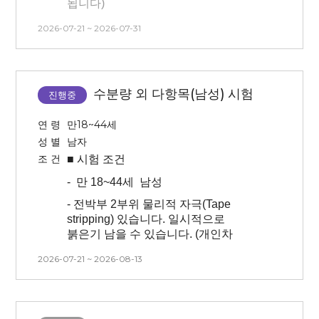
됩니다)
불가 및 점 유지
)
- 3개월 내 시술 및 시험 참여 경험이
2026-07-21 ~ 2026-07-31
* 방문 3
일 전 인공눈물 & 안약 사용
없는 사람(피부 관련 시술 및 피부 관리
불가
모두 없는 분)
*
방문 당일
선크림
,
메이크업
(펄이
- 타 시험과 중복 참여 불가합니다
있는 아이섀도우)
사용 금지
,
세안 없이
수분량 외 다항목(남성) 시험
(안면부 시험/건강기능식품 시험
진행중
방문
바랍니다.
참여자 불가능).
*
방문 당일
겨드랑이 제모
,
연 령
만18~44세
- 본 시험은 시간, 날짜 변경이
나시
지참
바랍니다.
성 별
남자
불가능합니다. 방문일 확인 후 신청해
* 본인 부주의(시험부위 상처, 눈썹
조 건
■ 시험
조건
주시기 바랍니다.
문신, 속눈썹 펌, 눈썹 염색 등)로 인한
-
만 18~44세 남성
시험 탈락의 경우 교통비 지급이
어렵습니다.
- 전박부 2부위 물리적 자극(Tape
stripping) 있습니다.
일시적으로
* 3개월 내 시술 경험이 없는 사람(피부
붉은기 남을 수 있습니다. (개인차
관련 시술 및 피부 관리 모두 없는 분)
존재)
2026-07-21 ~ 2026-08-13
* 타 시험과 중복 참여 불가합니다
- 3개월이내 피부 시술 받으신 분은
(안면부 시험/건강기능식품 시험
참여 불가능합니다.(피부 관련 시술 및
참여자 불가능).
피부 관리 모두 없는 분)
* 본 시험은 시간, 날짜 변경이