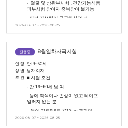
-
얼굴 및 상완부시험 , 건강기능식품
시술 시 통증이 더 있으실 수 있습니다.
피부시험 참여자 중복참여 불가능
-
초상권이 포함되어있는 시험입니다
-
피부 자생력이 궁금하셨던 분
(모집 시 셀카 보내주셔야 합니다 /
선정시 추후 취소 불가합니다 ) :
2026-08-07 ~ 2026-08-25
-
상완부 자외선 조사 진행 시험입니다(
내용에 B&A조건 확인 필수
해당 부위 상처 및 자국 없으신 분)
-
시험 방문 최소 3일 이내 인공눈물,
-
상완부 물리적자극 진행시험입니다
안약 사용 불가합니다
(붉은증상 생길 수 있으니 예민하신
8월일차자극시험
진행중
분은 피해주세요!)
-
센터 내 대기 시간 동안은 시술 전/후
모두 제품(스킨, 로션x)을 바르지 않은
-
3개월 내 시술 경험이 없는 사람(피부
연 령
만19~60세
상태에서 대기가 진행됩니다.
관련 시술 및 속눈썹 연장, 눈썹문신,
성 별
남자 여자
피부 관리 모두 없는 분)
-
시술 후 시술 부위에 붓기와 멍 등의
조 건
■ 시험
조건
증상이 평균 7일~10일 정도 생길 수
-
만 19~60세 남,여
있고, 회복 기간은 개인에 따라 다를 수
있습니다.
-
등에 착색이나 손상이 없고 테이프
알러지 없는 분
-
3개월 내 시술 경험이 없는 사람(피부
관련 시술 및 속눈썹 연장, 눈썹문신,
-
등에 가로*세로 7*13cm 크기의
피부 관리 모두 없는 분)
패치를 24시간 붙이고 있어야 함(물에
2026-08-07 ~ 2026-08-25
닿으면 안됨) 2~3장> 떨어진 경우
-
모든 내용을 읽어보시고 피부가