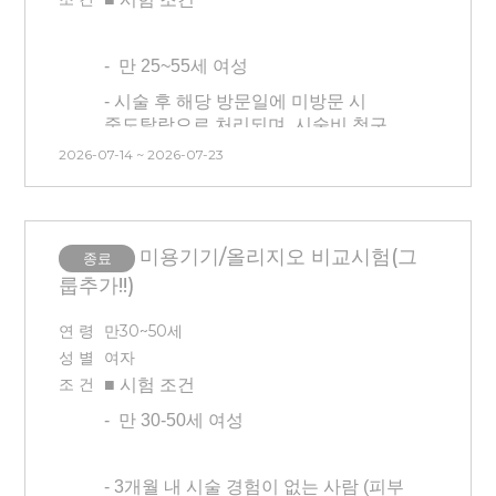
3) B&A 스튜디오 촬영 대상자 선정을
있을 시 해당 부위 사진도 함께 첨부
신청해주시기 바랍니다.
위해 모집 시 셀카 보내주셔야 합니다.
7) 얼굴, 팔꿈치, 겨드랑이에 눈에 띄는
(어플X, 필터X, 메이크업X, 자연광
-
만 25~55세 여성
흉터/타투가 있으신 분은 제외
아래, 3일 이내 찍은 얼굴 정면이 잘
- 시술 후 해당 방문일에 미방문 시
보이는 사진)
중도탈락으로 처리되며, 시술비 청구
4) B&A 스튜디오 촬영 대상자로
및 교통비는 제공되지 않습니다.
2026-07-14 ~ 2026-07-23
선정된 경우 추후 초상권 사용에도
- 타 시험과 중복 참여는 불가합니다.
동의한 것으로 간주됩니다.
(건강기능식품 시험 참여자 불가)
**추후 취소 불가합니다.
- 134-MT-26629(135-SI-26629)
미용기기/올리지오 비교시험(그
종료
시험과 동일한 제품으로 현재 안면부
5) 가발 착용 시 제거 후 진행
룹추가!!)
프락셀을 진행 중인 분은 참여
6) 시험 기간 중 헤어스타일 변경X,
가능합니다.
속눈썹 시술 등 변경불가
- B&A:
연 령
만30~50세
- 본 시험은 피부과 연계 시험으로 시간
초상권 동의하시는 분(사진 보내시면
성 별
여자
및 날짜 변경이 불가능합니다.
동의하는 것으로 간주)
조 건
■ 시험
조건
방문시간을 엄수하시고, 방문일을 확인
후 신청해 주시기 바랍니다.
-
만 30-50세 여성
- 최근 3개월 이내 전박부 피부과
시술을 받은 분은 참여가 어렵습니다.
- 3개월 내 시술 경험이 없는 사람 (피부