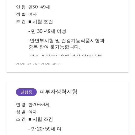
연 령
만30~49세
성 별
여자
조 건
■ 시험
조건
-
만 30~49세 여성
-
안면부시험 및 건강기능식품시험과
중복 참여 불가능합니다.
-
평소 슈링크시술에 관심 있으신 분
2026-07-24 ~ 2026-08-21
-
안면부(half)에 시술이 진행되며 마취
후 시술 진행됩니다. (방문 첫날만
시술/마취o) 마취시간 : 20분
(**안면부 좌우 중 시술 부위를 대상자
피부자생력시험
진행중
본인이 선택할 수 없습니다.
-
본 시험은 시술(슈링크) 후 시험제품
연 령
만20~59세
적용에 따른 효과를 확인하는
성 별
여자
시험이므로 시술 후 후 처지(진정, 관리
조 건
■ 시험
조건
등)을 진행하지 않습니다.
-
만 20~59세 여
-
치아 보철물이 있는 경우 개인에 따라