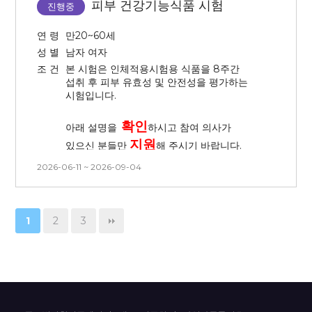
탈락 처리
됩니다.)
어렵습니다.
피부 건강기능식품 시험
진행중
- 피부과 연계 진행으로 첫 방문 일정은
3. 3개월 내 시술 경험이 없는 사람
■ 시술 후 주의사항
연 령
만20~60세
시간 변경이 절대 불가합니다.
(피부 관련 시술 및 피부 관리 모두
성 별
남자 여자
없는 분)
- 본 시험은 전체 방문 일정의 시간 및
조 건
본 시험은 인체적용시험용 식품을 8주간
- 시술 특성상 붉어짐, 건조 및
날짜 변경이 불가능합니다. 방문일을
4. 본 시험은 시간, 날짜 변경이
섭취 후 피부 유효성 및 안전성을 평가하는
따가움이 동반될 수 있으며, 회복
확인 후 신청해주시기 바랍니다.
불가능합니다. 방문일 확인 후 신청해
시험입니다.
과정에서 각질이 다수 생길 수
주시기 바랍니다.
-
중도 탈락(취소) 시 시술 비용이
있습니다.
확인
청구
됩니다. (시험 시작 전 서약서를
아래 설명을
하시고 참여 의사가
- 각질 발생 시 자연 탈락될 수 있도록
작성합니다.)
지원
있으신 분들만
해 주시기 바랍니다.
해주시고, 각질을 뜯거나 물리적으로
※ 본 시험은 화장품의 효능 평가를 위한
2026-06-11 ~ 2026-09-04
인체적용시험으로, 시술 자체를 목적으로
제거하지 말아 주세요.
■
시험 참여
조건
진행되지 않습니다. 따라서 시술 후 별도의
1.
모든 방문마다
오전
방문,
채혈 및
- 시술 후 강한 자외선은 색소침착을
사후관리(애프터케어)는 제공되지
채뇨
가능한 자
유발할 수 있으므로 자외선 차단제를
않습니다. 신청 전 반드시 참고
1
2
3
꼼꼼히 도포해 주세요.
부탁드립니다.
2.
매 방문 마다 8시간 금식 가능한 자
- V2 전박 24시간 지속 시험이 있어
3.
평소 수분을 적게 섭취하는 자(남성:
시험을 진행하는 동안 물이 닿지
하루 1.7L 이하, 여성: 하루 1.6L 이하)
않도록 주의 부탁드립니다.
2
2
4.
BMI가
18.5
kg/m
~ 29.9
kg/m
*** 흡연자 참여 불가 합니다