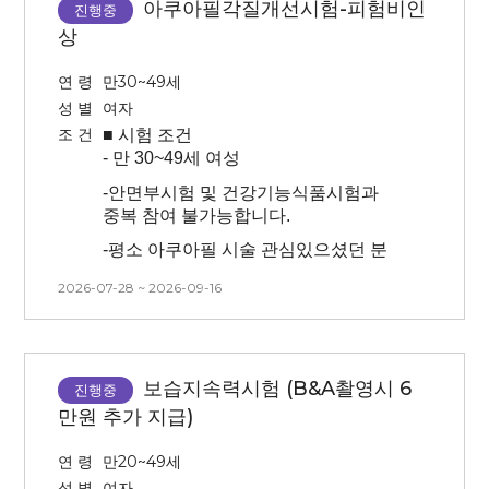
아쿠아필각질개선시험-피험비인
-
시술 후 해당 방문일에 미방문 시
진행중
본인이 선택할 수 없습니다.
중도탈락으로 처리되며, 시술비 청구
상
-
본 시험은 시술(슈링크) 후 시험제품
및 교통비 미제공 됩니다.
적용에 따른 효과를 확인하는
연 령
만30~49세
-
본 시험은 피부과 연계 시험으로 시간,
시험이므로 시술 후 후 처지(진정, 관리
성 별
여자
날짜 변경이 불가능합니다. 방문시간
등)을 진행하지 않습니다
조 건
■ 시험
조건
엄수 및 방문일 확인 후 신청해주시기
- 반쪽 시술 후 볼패임 있을 수
-
만 30~49세 여성
바랍니다
있습니다, (슈링크의 부작용 중 하나)
.
-
안면부시험 및 건강기능식품시험과
-
최근 3개월 이내 피부과 시술한 분은
/
치아 보철물이 있는 경우 개인에 따라
중복 참여 불가능합니다.
참여 어렵습니다.
시술 시 통증이 더 있으실 수 있습니다.
-
평소 아쿠아필 시술 관심있으셨던 분
(3개월 이내 피부과 시술하신 분의
(반쪽만 진행)
경우 기록해주시면 확인 후 참여
-추후 측정시 사용된 이미지 초상권
2026-07-28 ~ 2026-09-16
가능여부 전달드릴 수 있습니다.)
구매가 이루어질 수 있는 시험
-모공 노폐물(피지,각질)건조함 및
동의하는 자
피부결 저하를 고민하는 피험자
-
모든 내용을 읽어보시고 피부가
예민하다고 생각되는 분은
-
시험 방문 최소 3일 이내 인공눈물,
-
방문 당일 세안 없이 방문 가능하신 분
피해주세요!
안약 사용 불가합니다
보습지속력시험 (B&A촬영시 6
(물세안도 x)
진행중
만원 추가 지급)
-
센터 내 대기 시간 동안은 시술 전/후
-
본 시험은 시술(아쿠아필) 후 시험제품
모두 제품(스킨, 로션x)을 바르지 않은
적용에 따른 효과를 확인하는
연 령
만20~49세
상태에서 대기가 진행됩니다.
시험이므로 시술 후 후 처지(진정, 관리
성 별
여자