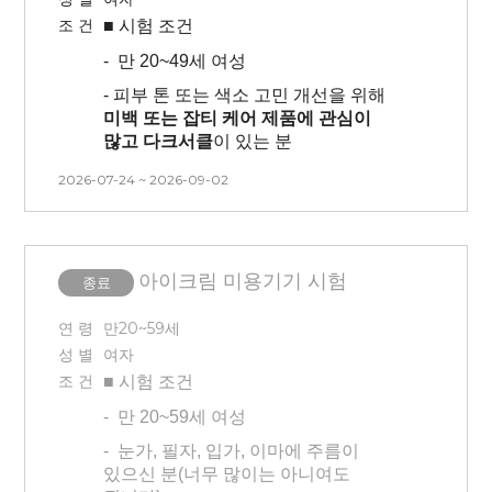
등)을 진행하지 않습니다.
-
시술 후 시술 부위에 붓기와 멍 등의
조 건
■ 시험
조건
증상이 평균 7일~10일 정도 생길 수
-
초상권이 포함되어있는 시험입니다
있고, 회복 기간은 개인에 따라 다를 수
(모집 시 셀카 보내주셔야 합니다 /
-
만 20~49세 여성
있습니다.
선정시 추후 취소 불가합니다 )
- 피부 톤 또는 색소 고민 개선을 위해
-
3개월 내 시술 경험이 없는 사람(피부
-
시험 방문 최소 3일 이내 인공눈물,
미백 또는 잡티 케어 제품에 관심이
관련 시술 및 속눈썹 연장, 눈썹문신,
안약 사용 불가합니다
많고 다크서클
이 있는 분
피부 관리 모두 없는 분)
-
방문 당일 선크림, 메이크업(펄이 있는
- 시험 기간 동안
피부색에 영향을 줄
2026-07-24 ~ 2026-09-02
-
모든 내용을 읽어보시고 피부가
아이섀도우) 사용 금지, 세안 없이
정도의
자외선 노출은 자제
(평가에
예민하다고 생각되는 분은
방문바랍니다.
영향을 미치는 경우 교통비 없이 탈락
)
피해주세요!
-
3개월 내 시술 경험이 없는 사람(피부
- 양쪽 전박부에 테이프로
물리적 자극
-
본 시험은 피부과 예약으로 인해 시간
아이크림 미용기기 시험
관련 시술 및 속눈썹 연장, 눈썹문신,
(TS) 약 15~20회 진행합니다
종료
, 날짜 변경이 불가능 합니다.
피부 관리 모두 없는 분)
(
동전크기의 붉음증이 생길 수 있으니
예민하신 분들은 피해주세요)
*개인차
연 령
만20~59세
-
모든 내용을 읽어보시고 피부가
있음*
성 별
여자
예민하다고 생각되는 분은
-
1주
동안 구획
점 유지
조 건
■ 시험
조건
피해주세요!
- 전박부 및 팔꿈치에 각질채취
-
만 20~59세 여성
-
본 시험은 피부과 예약으로 인해 시간
진행예정
, 날짜 변경이 불가능 합니다.
-
눈가, 필자, 입가, 이마에 주름이
-
한쪽 전박부
48시간 지속력 시험
있으신 분(너무 많이는 아니여도
있습니다(
48시간 동안 해당 부위 세정