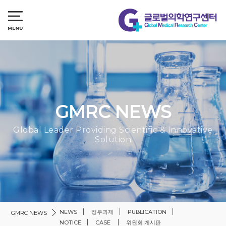
GMRC NEWS
Global Leader Providing Scientific & Innovative
Solution
NEWS
정부과제
PUBLICATION
GMRC NEWS
NOTICE
CASE
위원회 게시판