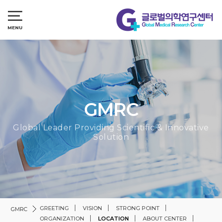
GMRC
Global Leader Providing Scientific & Innovative
Solution
GREETING
VISION
STRONG POINT
GMRC
ORGANIZATION
LOCATION
ABOUT CENTER