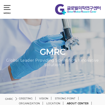
GMRC
Global Leader Providing Scientific & Innovative
Solution
GREETING
VISION
STRONG POINT
GMRC
ORGANIZATION
LOCATION
ABOUT CENTER